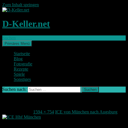
Zum Inhalt springen
D-Keller.net
Suchen
Primäres Menü
Startseite
Blog
Fotografie
Rezepte
Spiele
Sonstiges
Suchen nach:
ICE
1. Oktober 2015
1594 × 754
ICE von München nach Augsburg
Teile deine Meinung