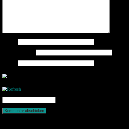
Name
*
E-Mail-Adresse
*
Website
CAPTCHA Code
*
Photografie und mehr