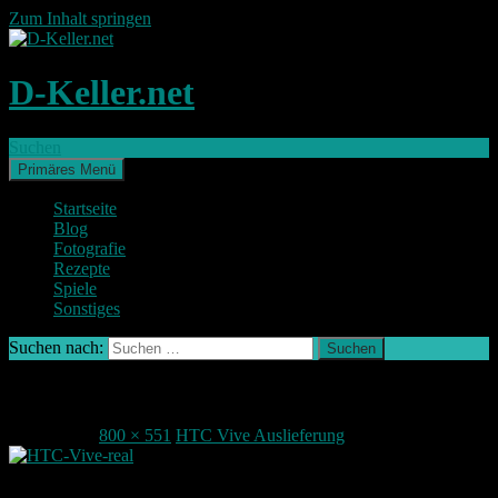
Zum Inhalt springen
D-Keller.net
Suchen
Primäres Menü
Startseite
Blog
Fotografie
Rezepte
Spiele
Sonstiges
Suchen nach:
HTC-Vive-real
8. Mai 2016
800 × 551
HTC Vive Auslieferung
Teile deine Meinung