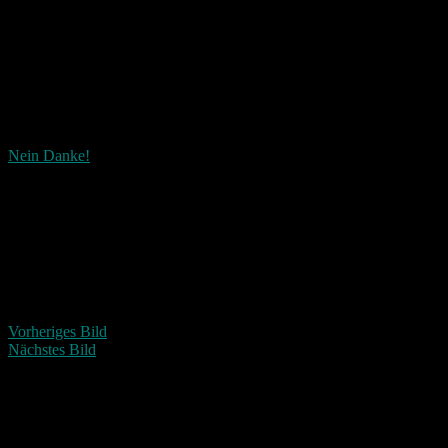
Nein Danke!
Wie ist dieser Beitrag?
Fascinated
Happy
Sad
Angry
Bored
Afraid
Vorheriges Bild
Nächstes Bild
Schreibe einen Kommentar
Deine E-Mail-Adresse wird nicht veröffentlicht.
Erforderliche
Felder sind mit
*
markiert