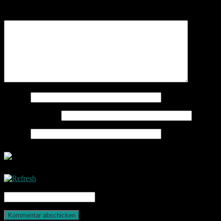
Kommentar
*
Name
*
E-Mail-Adresse
*
Website
CAPTCHA Code
*