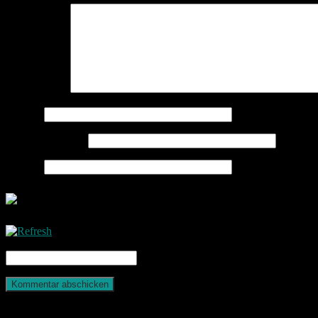
Kommentar
*
Name
*
E-Mail-Adresse
*
Website
CAPTCHA Code
*
Photografie und mehr