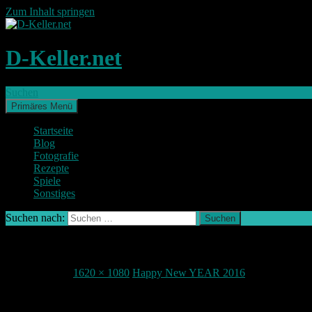
Zum Inhalt springen
D-Keller.net
Suchen
Primäres Menü
Startseite
Blog
Fotografie
Rezepte
Spiele
Sonstiges
Suchen nach:
IMG_2071-2
1. Januar 2016
1620 × 1080
Happy New YEAR 2016
Teile deine Meinung