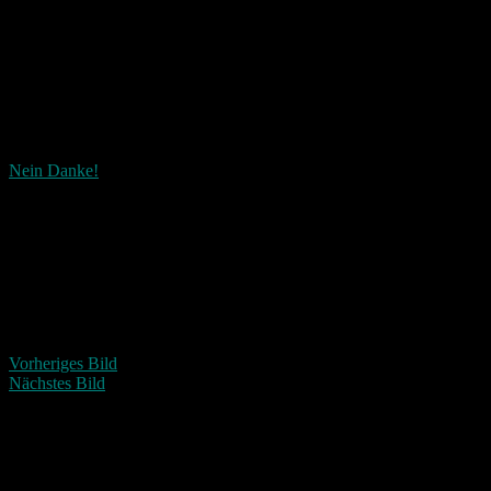
Nein Danke!
Wie ist dieser Beitrag?
Fascinated
Happy
Sad
Angry
Bored
Afraid
Vorheriges Bild
Nächstes Bild
Schreibe einen Kommentar
Deine E-Mail-Adresse wird nicht veröffentlicht.
Erforderliche Felder 