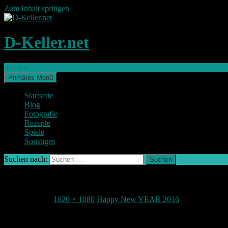
Zum Inhalt springen
D-Keller.net
Suchen
Primäres Menü
Startseite
Blog
Fotografie
Rezepte
Spiele
Sonstiges
Suchen nach:
IMG_2056-2
1. Januar 2016
1620 × 1080
Happy New YEAR 2016
Teile deine Meinung