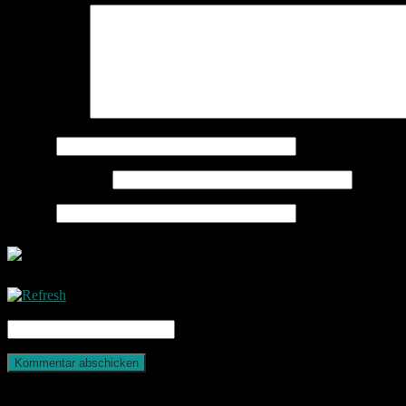
Kommentar
*
Name
*
E-Mail-Adresse
*
Website
CAPTCHA Code
*
Photografie und mehr