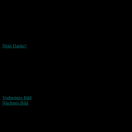
Nein Danke!
Wie ist dieser Beitrag?
Fascinated
Happy
Sad
Angry
Bored
Afraid
Vorheriges Bild
Nächstes Bild
Schreibe einen Kommentar
Deine E-Mail-Adresse wird nicht veröffentlicht.
Erforderliche Felder 