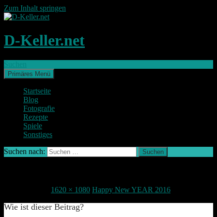
Zum Inhalt springen
D-Keller.net
Suchen
Primäres Menü
Startseite
Blog
Fotografie
Rezepte
Spiele
Sonstiges
Suchen nach:
IMG_2030-2
1. Januar 2016
1620 × 1080
Happy New YEAR 2016
Wie ist dieser Beitrag?