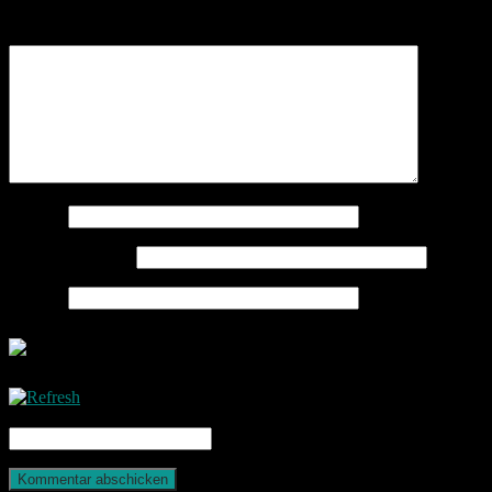
Kommentar
*
Name
*
E-Mail-Adresse
*
Website
CAPTCHA Code
*