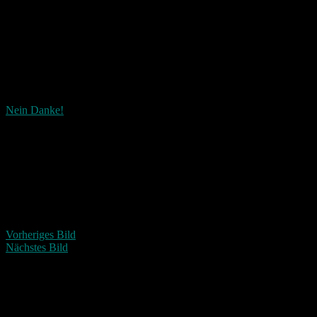
Nein Danke!
Wie ist dieser Beitrag?
Fascinated
Happy
Sad
Angry
Bored
Afraid
Vorheriges Bild
Nächstes Bild
Schreibe einen Kommentar
Deine E-Mail-Adresse wird nicht veröffentlicht.
Erforderliche
Felder sind mit
*
markiert