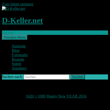
Zum Inhalt springen
D-Keller.net
Suchen
Primäres Menü
Startseite
Blog
Fotografie
Rezepte
Spiele
Sonstiges
Suchen nach:
IMG_2004-2
1. Januar 2016
1620 × 1080
Happy New YEAR 2016
Teile deine Meinung