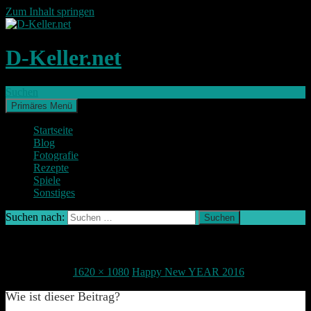
Zum Inhalt springen
D-Keller.net
Suchen
Primäres Menü
Startseite
Blog
Fotografie
Rezepte
Spiele
Sonstiges
Suchen nach:
IMG_1851-2
1. Januar 2016
1620 × 1080
Happy New YEAR 2016
Wie ist dieser Beitrag?