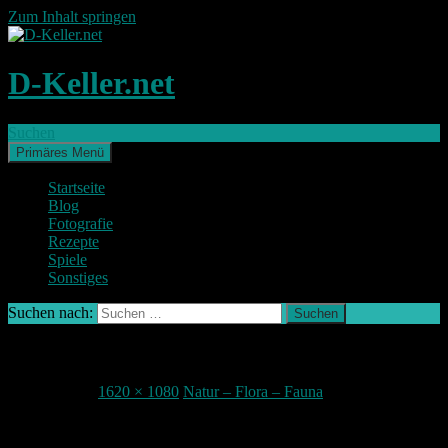
Zum Inhalt springen
D-Keller.net
Suchen
Primäres Menü
Startseite
Blog
Fotografie
Rezepte
Spiele
Sonstiges
Suchen nach:
IMG_6557-2 (Large)
27. Juni 2017
1620 × 1080
Natur – Flora – Fauna
Federn gelassen