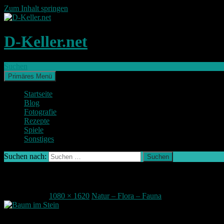
Zum Inhalt springen
D-Keller.net
Suchen
Primäres Menü
Startseite
Blog
Fotografie
Rezepte
Spiele
Sonstiges
Suchen nach:
IMG_6364_2-2 (Large)
18. Juni 2017
1080 × 1620
Natur – Flora – Fauna
Fertiges Bild