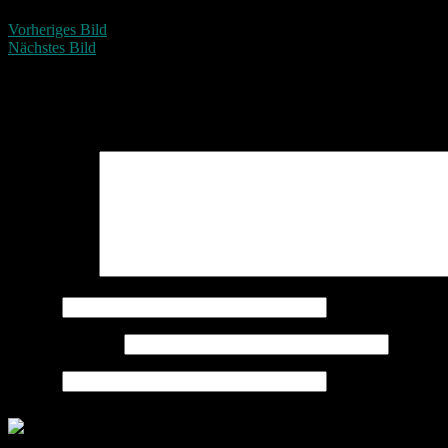
Vorheriges Bild
Nächstes Bild
Schreibe einen Kommentar
Deine E-Mail-Adresse wird nicht veröffentlicht.
Erforderliche Felder 
Kommentar
*
Name
*
E-Mail-Adresse
*
Website