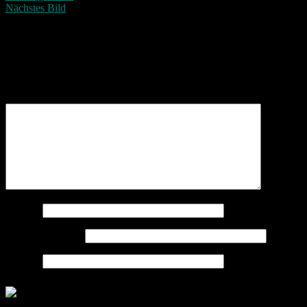
Nächstes Bild
Schreibe einen Kommentar
Deine E-Mail-Adresse wird nicht veröffentlicht.
Erforderliche
Felder sind mit
*
markiert
Kommentar
*
Name
*
E-Mail-Adresse
*
Website