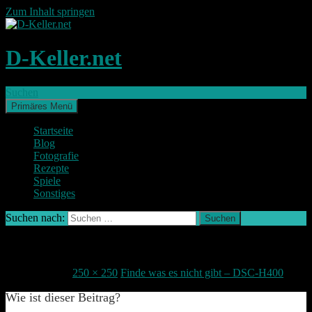
Zum Inhalt springen
D-Keller.net
Suchen
Primäres Menü
Startseite
Blog
Fotografie
Rezepte
Spiele
Sonstiges
Suchen nach:
DSC-H400
26. April 2015
250 × 250
Finde was es nicht gibt – DSC-H400
Wie ist dieser Beitrag?