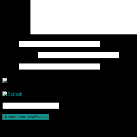
Kommentar
*
Name
*
E-Mail-Adresse
*
Website
CAPTCHA Code
*
Photografie und mehr