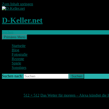
Zum Inhalt springen
D-Keller.net
Suchen
Primäres Menü
Startseite
Blog
Fotografie
Rezepte
Spiele
Sonstiges
Suchen nach:
3166L-pLZbL
23. Mai 2017
512 × 512
Das Wetter für morgen – Alexa kündigt die 
Teile deine Meinung