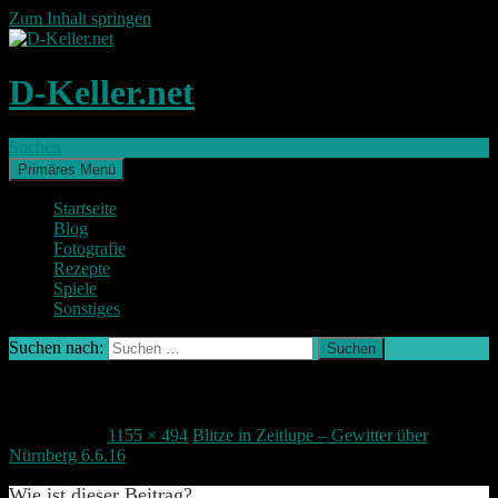
Zum Inhalt springen
D-Keller.net
Suchen
Primäres Menü
Startseite
Blog
Fotografie
Rezepte
Spiele
Sonstiges
Suchen nach:
Blitze
11. Juni 2016
1155 × 494
Blitze in Zeitlupe – Gewitter über
Nürnberg 6.6.16
Wie ist dieser Beitrag?