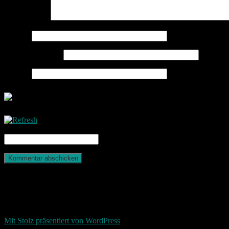
Kommentar
*
Name
*
E-Mail-Adresse
*
Website
CAPTCHA Code
*
Photografie und mehr
Return To Top
d-keller.net 2015-2026
Mit Stolz präsentiert von WordPress