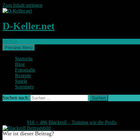
Zum Inhalt springen
D-Keller.net
Suchen
Primäres Menü
Startseite
Blog
Fotografie
Rezepte
Spiele
Sonstiges
Suchen nach:
Blackroll beitragsbild
2. Juli 2016
916 × 486
Blackroll – Training wie die Profis
Wie ist dieser Beitrag?