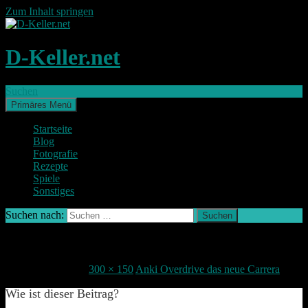
Zum Inhalt springen
D-Keller.net
Suchen
Primäres Menü
Startseite
Blog
Fotografie
Rezepte
Spiele
Sonstiges
Suchen nach:
ankioverdrive-skull
6. Dezember 2015
300 × 150
Anki Overdrive das neue Carrera
Wie ist dieser Beitrag?