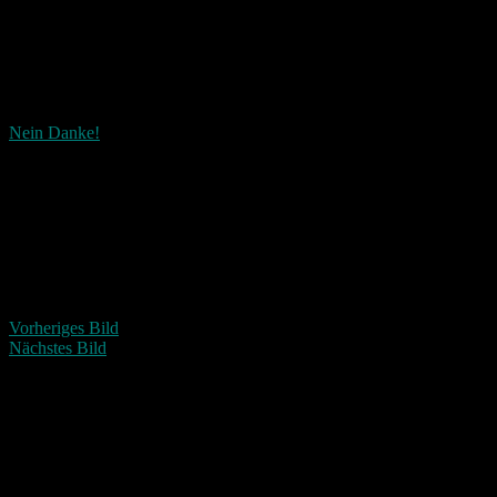
Nein Danke!
Wie ist dieser Beitrag?
Fascinated
Happy
Sad
Angry
Bored
Afraid
Vorheriges Bild
Nächstes Bild
Schreibe einen Kommentar
Deine E-Mail-Adresse wird nicht veröffentlicht.
Erforderliche
Felder sind mit
*
markiert
Kommentar
*