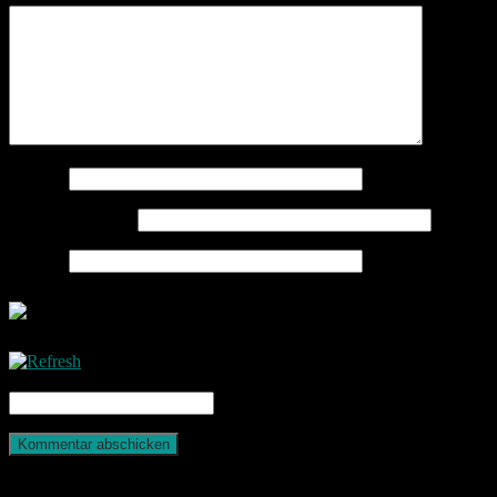
Name
*
E-Mail-Adresse
*
Website
CAPTCHA Code
*
Photografie und mehr