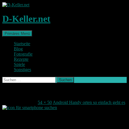
Zum
Inhalt
springen
D-Keller.net
Suchen
Primäres Menü
Startseite
Blog
Fotografie
Rezepte
Spiele
Sonstiges
Suchen
nach:
android-handy-orten-bild
6. November 2016
54 × 50
Android Handy orten so einfach geht es
Teile deine Meinung