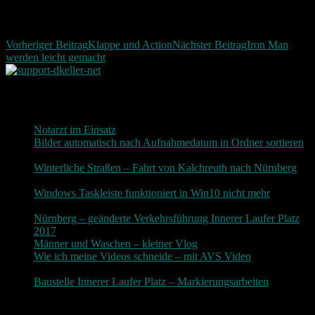
Beitragsnavigation
Vorheriger Beitrag
Klappe und Action
Nächster Beitrag
Iron Man
werden leicht gemacht
Neueste Beiträge
Notarzt im Einsatz
20. Januar 2019
Bilder automatisch nach Aufnahmedatum in Ordner sortieren
3. Dezember 2018
Winterliche Straßen – Fahrt von Kalchreuth nach Nürnberg
10. Dezember 2017
Windows Taskleiste funktioniert in Win10 nicht mehr
30.
November 2017
Nürnberg – geänderte Verkehrsführung Innerer Laufer Platz
2017
19. November 2017
Männer und Waschen – kleiner Vlog
9. November 2017
Wie ich meine Videos schneide – mit AVS Video
9.
November 2017
Baustelle Innerer Laufer Platz – Markierungsarbeiten
3.
November 2017