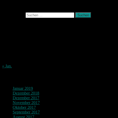
Photografie und mehr
Suchen nach:
August 2026
M
D
M
D
F
S
S
1
2
3
4
5
6
7
8
9
10
11
12
13
14
15
16
17
18
19
20
21
22
23
24
25
26
27
28
29
30
31
« Jan.
Archiv
Januar 2019
Dezember 2018
Dezember 2017
November 2017
Oktober 2017
September 2017
August 2017