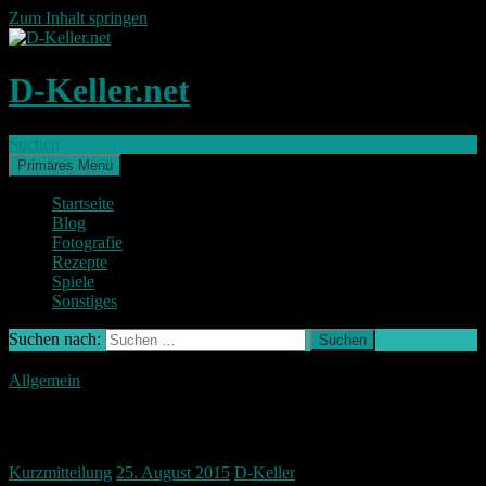
Zum Inhalt springen
D-Keller.net
Suchen
Primäres Menü
Startseite
Blog
Fotografie
Rezepte
Spiele
Sonstiges
Suchen nach:
Allgemein
Ausländer hass in Nürnberg
Kurzmitteilung
25. August 2015
D-Keller