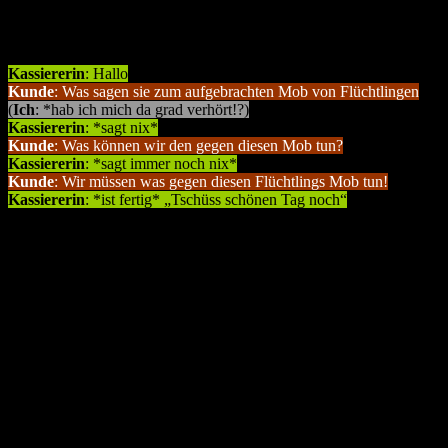
Gestern Mittag war ich beim REWE an der Kasse.
Ein Kunde zwei vor mir ist mit abkassieren dran.
Kassiererin
: Hallo
Kunde
: Was sagen sie zum aufgebrachten Mob von Flüchtlingen
(
Ich
: *hab ich mich da grad verhört!?)
Kassiererin
: *sagt nix*
Kunde
: Was können wir den gegen diesen Mob tun?
Kassiererin
: *sagt immer noch nix*
Kunde
: Wir müssen was gegen diesen Flüchtlings Mob tun!
Kassiererin
: *ist fertig* „Tschüss schönen Tag noch“
Ich war so geschockt das ich keine Reaktion raus brachte.
Fassungslos. Der Mann wirkte jetzt nicht wie der schlaueste aber
dass hat mir gezeigt das es echt immer wieder Dumme gibt, die hier
den Hass gegen Ausländer und fremde immer weiter schüren.
– Mitten in Nürnberg – ganz öffentlich – ganz ungeniert
Meine Meinung dazu
Ich habe auch ein Problem mit jenen, die sich einfach bereichern
wollen und als „Wirtschaftsflüchtlinge“ zu uns kommen. Aber denen
die alles verloren haben und sich nicht mehr sicher fühlen wo sie
gelebt haben, denen sollte Asyl gewährt werden.