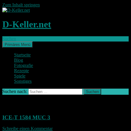
Zum Inhalt springen
D-Keller.net
Suchen
Primäres Menü
Startseite
Blog
Fotografie
Rezepte
Spiele
Sonstiges
Suchen nach:
Archiv
ICE-T 1584 MUC 3
Schreibe einen Kommentar