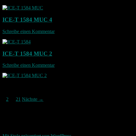
ICE-T 1584 MUC 4
Schreibe einen Kommentar
ICE-T 1584 MUC 2
Schreibe einen Kommentar
Beitragsnavigation
1
2
…
21
Nächste →
Photografie und mehr
Return To Top
d-keller.net 2015-2026
Mit Stolz präsentiert von WordPress